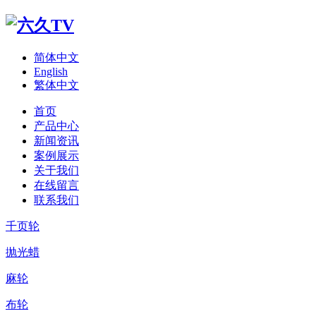
简体中文
English
繁体中文
首页
产品中心
新闻资讯
案例展示
关于我们
在线留言
联系我们
千页轮
抛光蜡
麻轮
布轮