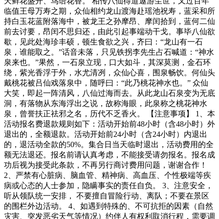
天鲜花盛开、鸟语花香。 相传八仙得道遨游尘世，又过百年
临值王母万寿之期，众仙相约龙山渡海赴瑶池祝寿，蓝采和所
持白玉花蓝附落海中，被龙王之孙摩昂、摩闰拾到，蓝何二仙
前去讨要，昂闰不思归还，由此引起事端动干戈。事毕八仙欲
歇，见此处海珍丰硕，顿生食欲之兴，齐曰：“龙山有一石
泉，谁能取之。”话音未落，只见铁拐李先生占石喊道：“神水
泉来也。”果然，一石泉立现，口大如斗，其深莫测，金石环
绕，紫光香浮于外，水尤清冽，众仙心喜，围泉畅饮。何仙头
戴桃花被吕仙戏落泉中，随呼曰：“此乃桃花神水也。” 众仙
大笑，即起一阵清风，八仙过海而去。从此龙山石泉变为无底
洞，有落物从东海浮出之说，故称海眼，此泉称之桃花神水
泉，曾誉扶正祛邪之名，历代不乏香火。 【注意事项】 1、本
活动报名费退款规则如下：活动开始前48小时（含48小时）外
退出的，全额退款。活动开始前24小时（含24小时）内退出
的，退活动全款的50%。集合日当天临时退出，活动费用的全
额无法退还。报名前请认真考虑，不能接受请勿报名。报名成
功后视为接受此条款，不再另行商讨费用问题，谢谢合作！
2、严禁有心脏病、脑血管、精神病、高血压、个性极端等疾
病或心态的人士参加，隐瞒事实的责任自负。 3、注意安全，
听从领队统一安排， 不要擅自冒险行动、离队；不要在景区
的围栏外边活动。 4、如遇到特殊的、不可抗拒的因素（自然
灾害、突发恶劣天气等情况）约伴人有权利取消行程，需要调