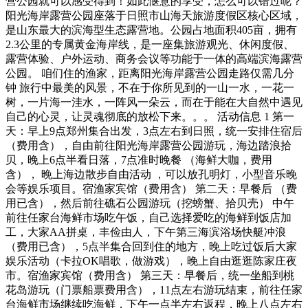
营公园就可以感受得到！如此惬意的享受，怎么可以错过呢？
阳光海岸露营公园座落于日照市山海天旅游度假区核心区域，
是山东最大的滨海型生态露营地。公园占地面积405亩，拥有
2.3公里的专属黄金海岸线，是一座集旅游观光、休闲度假、
露营体验、户外运动、商务会议等功能于一体的高端滨海露营
公园。 咱们住的渔家，距离阳光海岸露营公园走路仅需几分
钟 旅行中最美的风景，不在于你所见到的一山一水，一花一
树，一片海一洼水，一阵风一朵云，而在于能在大自然中遇见
自己的心灵，让灵魂彻底的放松下来。。。 活动信息 1 第一
天：早上9点郑州集合出发，3点左右到日照，统一安排住宿后
（费用含），自由前往阳光海岸露营公园游玩，海边踏浪拾
贝，晚上6点半看日落，7点准时晚餐 （海鲜大咖，费用
含）， 晚上海边散步自由活动 ，可以放孔明灯，小型音乐晚
会等娱乐项目。宿渔家宾馆（费用含） 第二天：早餐后 （费
用已含），然后前往礁石公园游玩（挖螃蟹、拾贝壳） 中午
前往任家台海鲜市场吃午饭，自己选择爱吃的海鲜到饭店加
工，大家AA拼桌，丰俭由人，下午第三海滨浴场快艇冲浪
（费用已含），5点半集合回到住的地方，晚上吃过饭后大家
娱乐活动（卡拉OK唱歌，做游戏），晚上自由逛逛陈家庄夜
市。宿渔家宾馆（费用含） 第三天：早餐后，统一坐船到桃
花岛游玩（门票船票费用含），11点左右游玩结束，前往任家
台海鲜市场继续吃海鲜，下午一点半左右返程，晚上八点左右