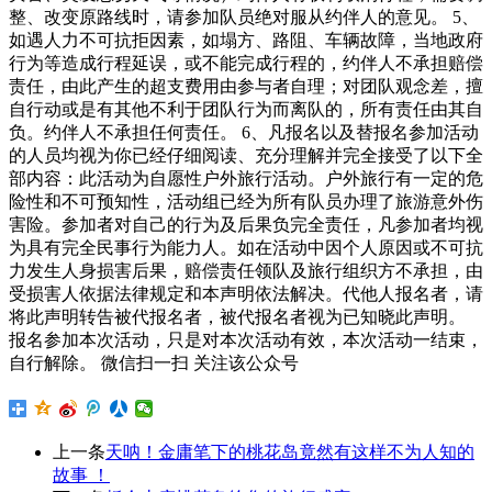
整、改变原路线时，请参加队员绝对服从约伴人的意见。 5、
如遇人力不可抗拒因素，如塌方、路阻、车辆故障，当地政府
行为等造成行程延误，或不能完成行程的，约伴人不承担赔偿
责任，由此产生的超支费用由参与者自理；对团队观念差，擅
自行动或是有其他不利于团队行为而离队的，所有责任由其自
负。约伴人不承担任何责任。 6、凡报名以及替报名参加活动
的人员均视为你已经仔细阅读、充分理解并完全接受了以下全
部内容：此活动为自愿性户外旅行活动。户外旅行有一定的危
险性和不可预知性，活动组已经为所有队员办理了旅游意外伤
害险。参加者对自己的行为及后果负完全责任，凡参加者均视
为具有完全民事行为能力人。如在活动中因个人原因或不可抗
力发生人身损害后果，赔偿责任领队及旅行组织方不承担，由
受损害人依据法律规定和本声明依法解决。代他人报名者，请
将此声明转告被代报名者，被代报名者视为已知晓此声明。
报名参加本次活动，只是对本次活动有效，本次活动一结束，
自行解除。 微信扫一扫 关注该公众号
上一条
天呐！金庸笔下的桃花岛竟然有这样不为人知的
故事 ！