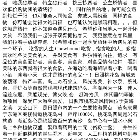
者，唯我独尊者，特立独行者，挑三拣四者，公主矫情者，喜
欢低价购物团的请绕行！！！ 2、同样的目的地，你可能会遇
到灿烂千阳，也可能会大雨倾盆，亦或大雪纷至；同样的食
物，你可能会觉得大饱口福，也可能认为是黑暗料理。。。但
这就是旅行，你不知道会遇见什么，希望你和当地人一起开怀
大笑，希望我们一起张开双臂拥抱春天，我更愿意在春风里，
我们拉着手放肆奔跑，只希望和你一起享受旅途中所遇见的每
一个环节。 吃货的人生 Chowhound 吃货，指贪吃的人。多指
喜欢吃各类美食的人，并对美食有一种独特的向往、追求，有
品位的美食爱好者、美食客、美食家。对食品情有独钟，看到
美味的东西就有很大的食欲。在海边吃着海鲜唱着小歌，喝着
小酒，聊着小天，这才是旅行的意义~~！ 日照桃花岛 海域碧
波荡漾，特产丰富。岛上奇石耸立，风光秀美、神水泉、祭礼
台、香炉石等自然景观与现代建筑码头、亭阁融为一体，使人
流连忘返。乘船观光、篝火晚 会、赶海拾贝、休闲垂钓等旅
游项目，深受广大游客喜爱。 日照市桃花岛风情园位于黄海
之滨，太公山下，是日照市内的一个主要旅游景点，该岛隶属
于东港区秦楼街道桃花岛村，距岸1000米。桃花岛四周是岩石
构造，渐近岛心是绵延数百米的海沙，岛中心有一甜水小泉，
岛上各种植物茂盛，繁殖着药用的土元（俗称土鳖），并生长
着一种近似桃树的灌生乔木。近年来，人工种植的桃树每到春