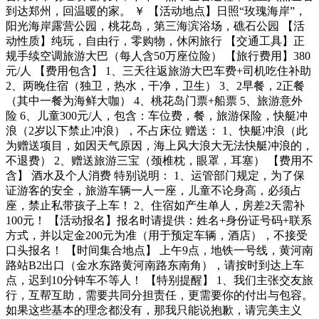
到达郑州，回温暖的家。 ￥ 【活动地点】日照“玫瑰海岸”，
阳光海岸露营公园，桃花岛，第三海滨浴场，礁石公园 【活
动性质】纯玩，自由行，零购物，休闲旅行 【交通工具】正
规手续空调旅游大巴（每人含50万座位险） 【旅行费用】380
元/人 【费用包含】 1、三天往返旅游大巴车费+司机吃住补助
2、两晚住宿（独卫，热水，干净，卫生） 3、2早餐，2正餐
（其中一餐为海鲜大咖） 4、桃花岛门票+船票 5、旅游意外
险 6、儿童300元/人，包含：车位费，餐，旅游保险，快艇冲
浪（2岁以下禁止冲浪），不占床位 赠送： 1、快艇冲浪（此
为赠送项目，如因天气原因，海上风大浪大无法快艇冲浪的，
不退费） 2、赠送旅游三宝（颈椎枕，眼罩，耳塞） 【费用不
含】 酒水及个人消费 特别说明： 1、运管部门规定，为了保
证游客的安全，旅游车辆一人一座，儿童不论身高，必须占
座，禁止私带孩子上车！ 2、住宿如产生单人，房差2天需补
100元！ 【活动报名】报名时请提供：姓名+身份证号码+联系
方式，并以定金200元为准（用于预定车辆，酒店），不接受
口头报名！ 【时间集合地点】 上午9点，地铁一号线，黄河南
路站B2出口（金水东路黄河南路东南角），请按时到达上车
点，迟到10分钟车不等人！ 【特别提醒】 1、我们主张交友旅
行，互帮互助，需要共同分担责任，更需要你的付出与包容。
如果这些基本的理念都没有，那我只能说抱歉，请完美主义