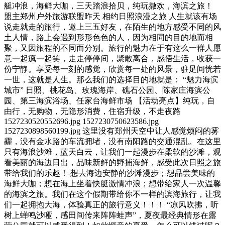
艇冲浪，海鲜大咖，三天踏浪拾贝，纯玩撒欢，海滨之旅！
盟主郑州户外旅游联盟昨天 相约日照浪漫之旅 人生就该有场
说走就走的旅行，邀上三五好友，在陌生的地方感受不同的风
土人情，路上会遇到形形色色的人，因为相同的目的地而相
聚，又因旅程的不同而分别。旅行的魅力在于有这么一群人愿
意一起疯一起笑，走走停停间，聚散离合，感悟生活，收获一
份宁静。享受每一刻的感觉，欣赏每一处的风景，驻足间恍若
一世，这就是人生。那么我们的选择目的地就是： “魅力海滨
城市” 日照、桃花岛、玫瑰海岸、礁石公园、陈家庄海滨公
园、第三海滨浴场、任家台海鲜市场 【活动亮点】纯玩，自
由行，无购物，无隐形消费，住宿升级，不走夜路
1527230520552696.jpg 1527230750623586.jpg
1527230898560199.jpg 这里没有郑州天空中让人感觉烦闷的雾
霾，没有金水路的车流拥堵，没有南阳路的交通混乱。在这里
只有海浪沙滩，蓝天白云，让我们一起漫步在柔软的沙滩，观
看美丽的海边日出，品味新鲜的野捕海鲜，感受此次日照之旅
带给我们的乐趣！ 想去海边安静的沙滩漫步；想品尝美味的
海鲜大咖；想在海上坐着快艇激情冲浪；想带给家人一次温馨
的海滨之旅。我们在这个假期带给你不一样的滨海旅行，让我
们一起拥抱大海，体验真正的旅行意义！！！ “凉风吹拂，听
树上蝉鸣沙哑，感田间传来阵阵蛙声”，夏夜最经典情形在露